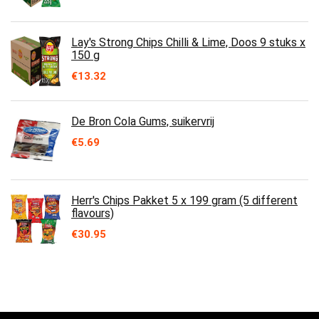
Lay's Strong Chips Chilli & Lime, Doos 9 stuks x
150 g
€
13.32
De Bron Cola Gums, suikervrij
€
5.69
Herr's Chips Pakket 5 x 199 gram (5 different
flavours)
€
30.95