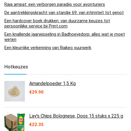
Raja ampat: een verborgen paradijs voor avonturiers
De aantrekkingskracht van standje 69: van intimiteit tot genot
Een hardcover boek drukken: van duurzame keuzes tot
persoonlijke service bij Print.com
Een knallende jaarwisseling in Badhoevedorp: alles wat je moet
weten
Een kleurrijke verkenning van Riakeo vuurwerk
Hotkeuzes
Amandelpoeder 1,5 Kg
€
29.90
Lay's Chips Bolognese, Doos 15 stuks x 225 g
€
22.35