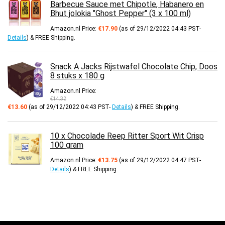
Barbecue Sauce met Chipotle, Habanero en
Bhut jolokia "Ghost Pepper" (3 x 100 ml)
Amazon.nl Price:
€
17.90
(as of 29/12/2022 04:43 PST-
Details
)
&
FREE Shipping
.
Snack A Jacks Rijstwafel Chocolate Chip, Doos
8 stuks x 180 g
Amazon.nl Price:
€
14.32
Oorspronkelijke
Huidige
€
13.60
(as of 29/12/2022 04:43 PST-
Details
)
&
FREE Shipping
.
prijs
prijs
was:
is:
€14.32.
€13.60.
10 x Chocolade Reep Ritter Sport Wit Crisp
100 gram
Amazon.nl Price:
€
13.75
(as of 29/12/2022 04:47 PST-
Details
)
&
FREE Shipping
.