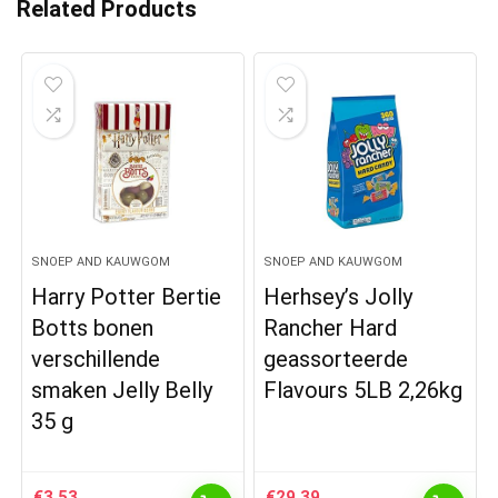
Related Products
SNOEP AND KAUWGOM
SNOEP AND KAUWGOM
Harry Potter Bertie
Herhsey’s Jolly
Botts bonen
Rancher Hard
verschillende
geassorteerde
smaken Jelly Belly
Flavours 5LB 2,26kg
35 g
€
3.53
€
29.39