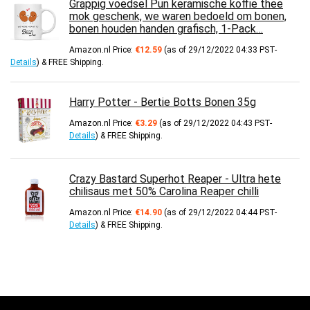
Grappig voedsel Pun keramische koffie thee
mok geschenk, we waren bedoeld om bonen,
bonen houden handen grafisch, 1-Pack…
Amazon.nl Price:
€
12.59
(as of 29/12/2022 04:33 PST-
Details
)
&
FREE Shipping
.
Harry Potter - Bertie Botts Bonen 35g
Amazon.nl Price:
€
3.29
(as of 29/12/2022 04:43 PST-
Details
)
&
FREE Shipping
.
Crazy Bastard Superhot Reaper - Ultra hete
chilisaus met 50% Carolina Reaper chilli
Amazon.nl Price:
€
14.90
(as of 29/12/2022 04:44 PST-
Details
)
&
FREE Shipping
.