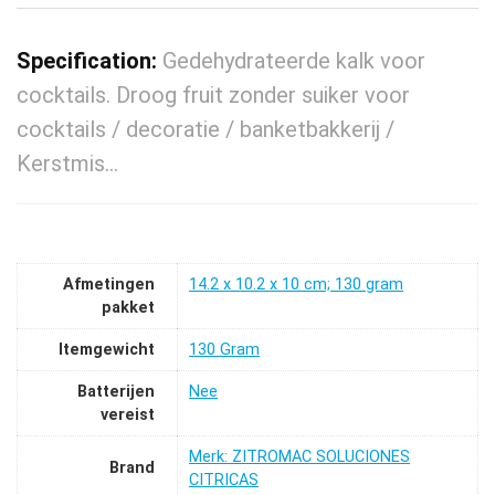
Specification:
Gedehydrateerde kalk voor
cocktails. Droog fruit zonder suiker voor
cocktails / decoratie / banketbakkerij /
Kerstmis…
Afmetingen
‎14.2 x 10.2 x 10 cm; 130 gram
pakket
Itemgewicht
‎130 Gram
Batterijen
‎Nee
vereist
Merk: ZITROMAC SOLUCIONES
Brand
CITRICAS