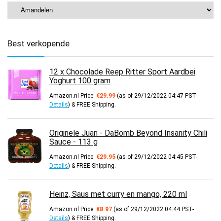
Best verkopende
12 x Chocolade Reep Ritter Sport Aardbei
Yoghurt 100 gram
Amazon.nl Price:
€
29.99
(as of 29/12/2022 04:47 PST-
Details
)
&
FREE Shipping
.
Originele Juan - DaBomb Beyond Insanity Chili
Sauce - 113 g
Amazon.nl Price:
€
29.95
(as of 29/12/2022 04:45 PST-
Details
)
&
FREE Shipping
.
Heinz, Saus met curry en mango, 220 ml
Amazon.nl Price:
€
8.97
(as of 29/12/2022 04:44 PST-
Details
)
&
FREE Shipping
.