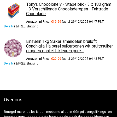
Tony's Chocolonely - Stapelblik - 3 x 180 gram
- 3 Verschillende Chocoladerepen - Fairtrade
Chocolade
Amazon.nl Price:
€
19.29
(as of 29/12/2022 04:47 PST-
Details
)
&
FREE Shipping
.
EinsSein 1kg Suiker amandelen bruiloft
Conchiglia lila parel suikerbonen wit bruitssuiker
dragees confetti kleuren pure…
Amazon.nl Price:
€
20.99
(as of 29/12/2022 04:43 PST-
Details
)
&
FREE Shipping
.
Over ons
Bruegel-marolles.be is een moderne alles-in-één prijsvergelijkings- en
beoordelingswebsite die de beste deals biedt die beschikbaar zijn