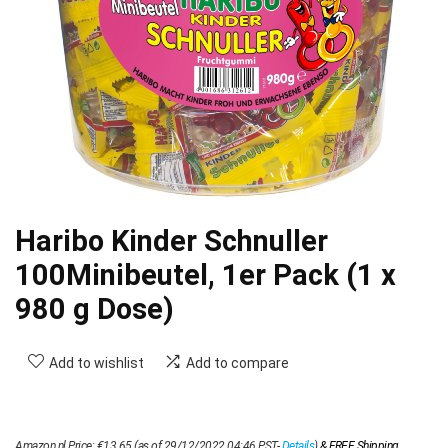
Haribo Kinder Schnuller
100Minibeutel, 1er Pack (1 x
980 g Dose)
Add to wishlist
Add to compare
Amazon.nl Price:
€
13.65
(as of 29/12/2022 04:46 PST-
Details
)
&
FREE Shipping
.