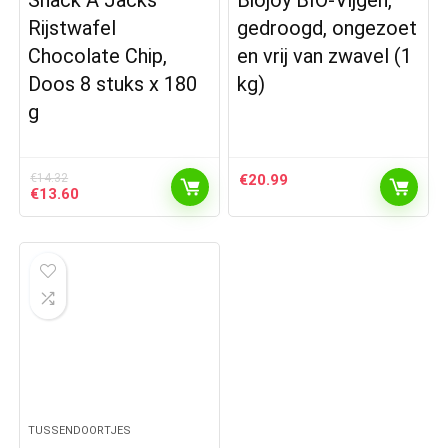
Snack A Jacks
Biojoy BIO-Vijgen,
Rijstwafel
gedroogd, ongezoet
Chocolate Chip,
en vrij van zwavel (1
Doos 8 stuks x 180
kg)
g
€
14.32
€
20.99
Oorspronkelijke
Huidige
€
13.60
prijs
prijs
was:
is:
€14.32.
€13.60.
TUSSENDOORTJES