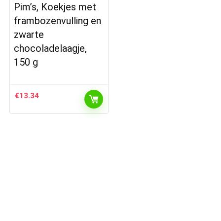
Pim’s, Koekjes met
frambozenvulling en
zwarte
chocoladelaagje,
150 g
€
13.34