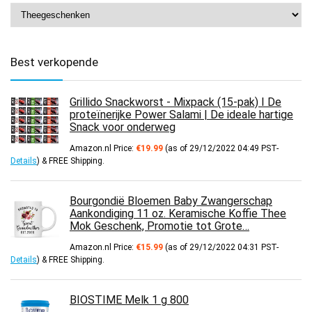
Best verkopende
Grillido Snackworst - Mixpack (15-pak) I De
proteïnerijke Power Salami | De ideale hartige
Snack voor onderweg
Amazon.nl Price:
€
19.99
(as of 29/12/2022 04:49 PST-
Details
)
&
FREE Shipping
.
Bourgondië Bloemen Baby Zwangerschap
Aankondiging 11 oz. Keramische Koffie Thee
Mok Geschenk, Promotie tot Grote…
Amazon.nl Price:
€
15.99
(as of 29/12/2022 04:31 PST-
Details
)
&
FREE Shipping
.
BIOSTIME Melk 1 g 800