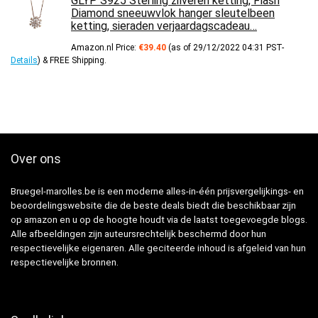
GLYP S925 Sterling zilveren ketting, Flash
Diamond sneeuwvlok hanger sleutelbeen
ketting, sieraden verjaardagscadeau…
Amazon.nl Price:
€
39.40
(as of 29/12/2022 04:31 PST-
Details
)
&
FREE Shipping
.
Over ons
Bruegel-marolles.be is een moderne alles-in-één prijsvergelijkings- en
beoordelingswebsite die de beste deals biedt die beschikbaar zijn
op amazon en u op de hoogte houdt via de laatst toegevoegde blogs.
Alle afbeeldingen zijn auteursrechtelijk beschermd door hun
respectievelijke eigenaren. Alle geciteerde inhoud is afgeleid van hun
respectievelijke bronnen.