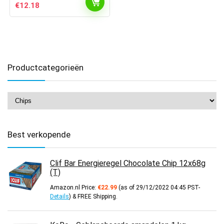
Oorspronkelijke
Huidige
€
12.18
prijs
prijs
was:
is:
€14.31.
€12.18.
Productcategorieën
Best verkopende
Clif Bar Energieregel Chocolate Chip 12x68g
(T)
Amazon.nl Price:
€
22.99
(as of 29/12/2022 04:45 PST-
Details
)
&
FREE Shipping
.