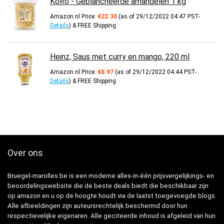
KoRo - Geblancheerde amandelen 1 kg
Amazon.nl Price:
€
22.30
(as of 29/12/2022 04:47 PST-
Details
)
&
FREE Shipping
.
Heinz, Saus met curry en mango, 220 ml
Amazon.nl Price:
€
8.97
(as of 29/12/2022 04:44 PST-
Details
)
&
FREE Shipping
.
Over ons
Bruegel-marolles.be is een moderne alles-in-één prijsvergelijkings- en
beoordelingswebsite die de beste deals biedt die beschikbaar zijn
op amazon en u op de hoogte houdt via de laatst toegevoegde blogs.
Alle afbeeldingen zijn auteursrechtelijk beschermd door hun
respectievelijke eigenaren. Alle geciteerde inhoud is afgeleid van hun