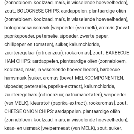
(zonnebloem, koolzaad, maïs, in wisselende hoeveelheden),
zout.; BOLOGNESE CHIPS: aardappelen, plantaardige oliën
(zonnebloem, koolzaad, maïs, in wisselende hoeveelheden),
bolognesesaussmaak [weipoeder (van melk), aroma’s (bevat
paprikapoeder, peterselie, uipoeder, zwarte peper,
chillipeper en tomaten), suiker, kaliumchloride,
zuurteregelaar (citroenzuur), rookaroma’s], zout.; BARBECUE
HAM CHIPS: aardappelen, plantaardige oliën (zonnebloem,
koolzaad, maïs, in wisselende hoeveelheden), barbecue
hamsmaak [suiker, aroma’s (bevat MELKCOMPONENTEN,
uipoeder, peterselie, paprika-extract), kaliumchloride,
zuurteregelaars (citroenzuur, natriumacetaten), weipoeder
(van MELK), kleurstof (paprika-extract), rookaroma’s], zout.;
CHEESE ONION CHIPS: aardappelen, plantaardige oliën
(zonnebloem, koolzaad, maïs, in wisselende hoeveelheden),
kaas- en uismaak [weipermeaat (van MELK), zout, suiker,