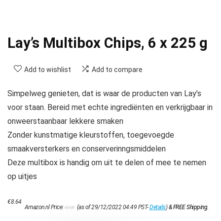
Lay’s Multibox Chips, 6 x 225 g
Add to wishlist
Add to compare
Simpelweg genieten, dat is waar de producten van Lay’s
voor staan. Bereid met echte ingrediënten en verkrijgbaar in
onweerstaanbaar lekkere smaken
Zonder kunstmatige kleurstoffen, toegevoegde
smaakversterkers en conserverinngsmiddelen
Deze multibox is handig om uit te delen of mee te nemen
op uitjes
Oorspronkelijke
Huidige
€
8.64
Amazon.nl Price:
(as of 29/12/2022 04:49 PST-
Details
)
&
FREE Shipping
.
€
9.99
prijs
prijs
was:
is: