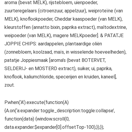
aroma (bevat MELK), rijstebloem, uienpoeder,
zuurteregelaars (citroenzuur, appelzuur), weiproteïne (van
MELK), knoflookpoeder, Cheddar kaaspoeder (van MELK),
kleurstoffen (annatto bixin, paprika extract), maltodextrine,
weipoeder (van MELK), magere MELKpoeder]. & PATATJE
JOPPIE CHIPS: aardappelen, plantaardige oliën
(zonnebloem, koolzaad, maïs, in wisselende hoeveelheden),
patatje Joppiesmaak [aroma’s (bevat BOTERVET,
SELDERIJ- en MOSTERD extract), suiker, ui, paprika,
knoflook, kaliumchloride, specerijen en kruiden, kaneel],
zout.
P.when(‘A’).execute(function(A)
{A.on(‘a:expander:toggle_description:toggle:collapse’,
function(data) {window.scroll(0,
data.expander.$expander[0].offsetTop-100);});});