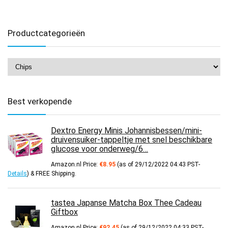
Productcategorieën
Best verkopende
Dextro Energy Minis Johannisbessen/mini-
druivensuiker-tappeltje met snel beschikbare
glucose voor onderweg/6…
Amazon.nl Price:
€
8.95
(as of 29/12/2022 04:43 PST-
Details
)
&
FREE Shipping
.
tastea Japanse Matcha Box Thee Cadeau
Giftbox
Amazon.nl Price:
€
92.45
(as of 29/12/2022 04:33 PST-