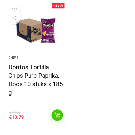
- 28%
CHIPS
Doritos Tortilla
Chips Pure Paprika,
Doos 10 stuks x 185
g
€
14.90
Oorspronkelijke
Huidige
€
10.79
prijs
prijs
was:
is:
€14.90.
€10.79.