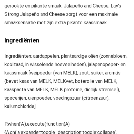
gerookte en pikante smaak. Jalapeño and Cheese; Lay’s
Strong Jalapeño and Cheese zorgt voor een maximale
smaaksensatie met zijn extra pikante kaassmaak.
Ingrediënten
Ingrediënten: aardappelen, plantaardige oliën (zonnebloem,
koolzaad, in wisselende hoeveelheden), jalapenopeper- en
kaassmaak [weipoeder (van MELK), zout, suiker, aroma’s
(bevat kaas van MELK, MELKvet, boterolie van MELK,
kaaspasta van MELK, MELK proteïne, dierlijk stremsel),
specerijen, uienpoeder, voedingszuur (citroenzuur),
kaliumchloride].
P.when(‘A’).execute(function(A)
{A.on(‘a:expander:toggle_description:toggle:collapse’,