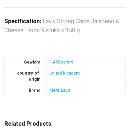
Specification:
Lay’s Strong Chips Jalapeno &
Cheese, Doos 9 stuks x 150 g
Gewicht
‎1.4 Kilogram
country-of-
‎United Kingdom
origin
Brand
Merk: Lay's
Related Products