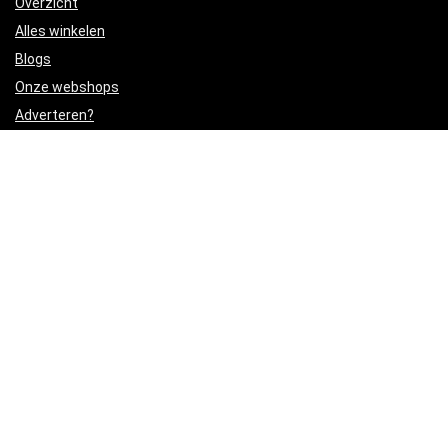
Overzicht
Alles winkelen
Blogs
Onze webshops
Adverteren?
Verklaringen
Privacybeleid
algemene voorwaarden
Gelieerde openbaarmaking
Productcategorieën