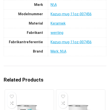
Merk
‎N\A
Modelnummer
‎Kazuo-mug-11oz-007456
Material
‎Keramiek
Fabrikant
‎wenting
Fabrikantreferentie
‎Kazuo-mug-11oz-007456
Brand
Merk: N\A
Related Products