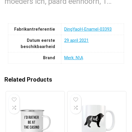
moeders Ich, paard eenhoorn, 1…
Fabrikantreferentie
DingYaoH-Enamel-03393
Datum eerste
29 april 2021
beschikbaarheid
Brand
Merk: N\A
Related Products