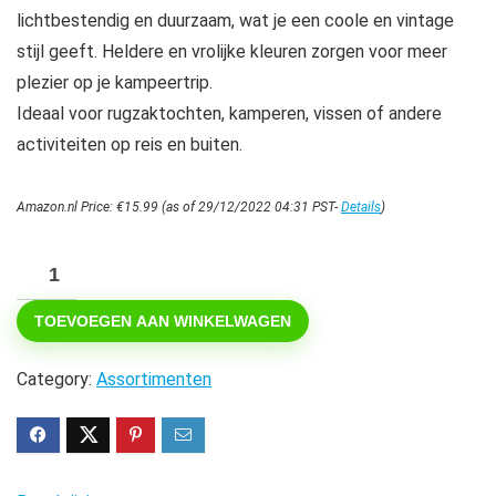
lichtbestendig en duurzaam, wat je een coole en vintage
stijl geeft. Heldere en vrolijke kleuren zorgen voor meer
plezier op je kampeertrip.
Ideaal voor rugzaktochten, kamperen, vissen of andere
activiteiten op reis en buiten.
Amazon.nl Price:
€
15.99
(as of 29/12/2022 04:31 PST-
Details
)
NA
Grappig
TOEVOEGEN AAN WINKELWAGEN
schrullige
10oz.
Category:
Assortimenten
RVS
kampvuur
koffie
theemok