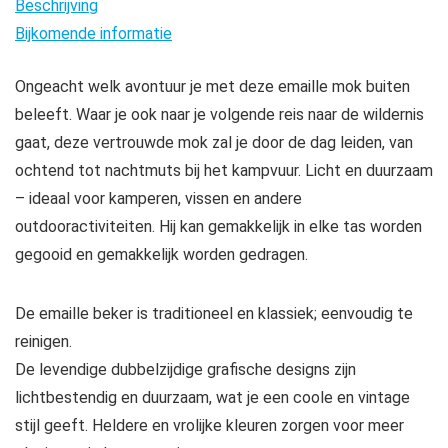
Beschrijving
dank
Bijkomende informatie
cadeau,
andere
Ongeacht welk avontuur je met deze emaille mok buiten
gymnastiek
beleeft. Waar je ook naar je volgende reis naar de wildernis
moeders
gaat, deze vertrouwde mok zal je door de dag leiden, van
Ich,
ochtend tot nachtmuts bij het kampvuur. Licht en duurzaam
paard
– ideaal voor kamperen, vissen en andere
eenhoorn,
outdooractiviteiten. Hij kan gemakkelijk in elke tas worden
1…
gegooid en gemakkelijk worden gedragen.
aantal
De emaille beker is traditioneel en klassiek; eenvoudig te
reinigen.
De levendige dubbelzijdige grafische designs zijn
lichtbestendig en duurzaam, wat je een coole en vintage
stijl geeft. Heldere en vrolijke kleuren zorgen voor meer