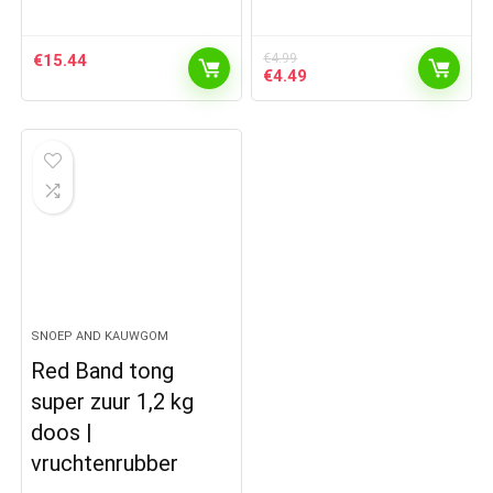
€
15.44
€
4.99
Oorspronkelijke
Huidige
€
4.49
prijs
prijs
was:
is:
€4.99.
€4.49.
SNOEP AND KAUWGOM
Red Band tong
super zuur 1,2 kg
doos |
vruchtenrubber