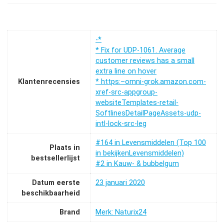
-*
* Fix for UDP-1061. Average
customer reviews has a small
extra line on hover
Klantenrecensies
* https:–omni-grok.amazon.com-
xref-src-appgroup-
websiteTemplates-retail-
SoftlinesDetailPageAssets-udp-
intl-lock-src-leg
#164 in Levensmiddelen (Top 100
Plaats in
in bekijkenLevensmiddelen)
bestsellerlijst
#2 in Kauw- & bubbelgum
Datum eerste
23 januari 2020
beschikbaarheid
Brand
Merk: Naturix24