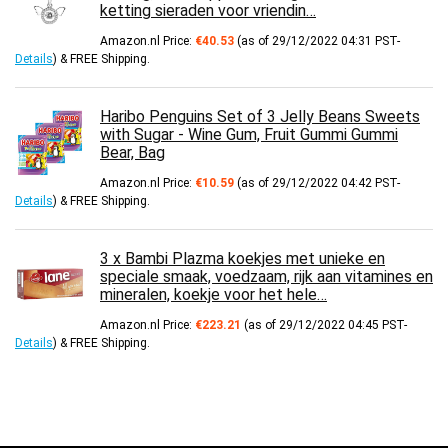
ketting sieraden voor vriendin…
Amazon.nl Price:
€
40.53
(as of 29/12/2022 04:31 PST-
Details
)
&
FREE Shipping
.
Haribo Penguins Set of 3 Jelly Beans Sweets
with Sugar - Wine Gum, Fruit Gummi Gummi
Bear, Bag
Amazon.nl Price:
€
10.59
(as of 29/12/2022 04:42 PST-
Details
)
&
FREE Shipping
.
3 x Bambi Plazma koekjes met unieke en
speciale smaak, voedzaam, rijk aan vitamines en
mineralen, koekje voor het hele…
Amazon.nl Price:
€
223.21
(as of 29/12/2022 04:45 PST-
Details
)
&
FREE Shipping
.