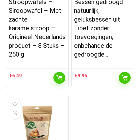
Stroopwafels –
Bessen gedroogd
Siroopwafel – Met
natuurlijk,
zachte
geluksbessen uit
karamelstroop –
Tibet zonder
Origineel Nederlands
toevoegingen,
product – 8 Stuks –
onbehandelde
250 g
gedroogde…
€
6.49
€
9.95