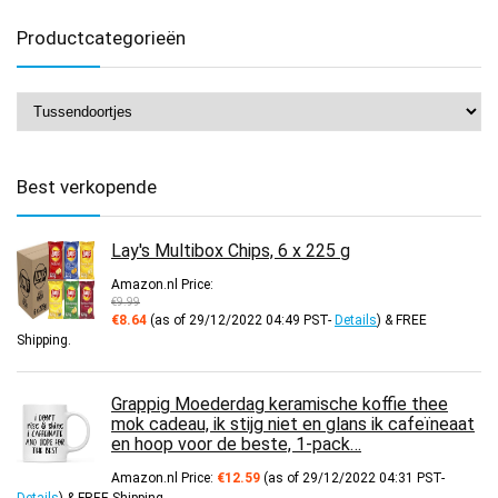
Productcategorieën
Best verkopende
Lay's Multibox Chips, 6 x 225 g
Amazon.nl Price:
€
9.99
Oorspronkelijke
Huidige
€
8.64
(as of 29/12/2022 04:49 PST-
Details
)
&
FREE
prijs
prijs
Shipping
.
was:
is:
€9.99.
€8.64.
Grappig Moederdag keramische koffie thee
mok cadeau, ik stijg niet en glans ik cafeïneaat
en hoop voor de beste, 1-pack…
Amazon.nl Price:
€
12.59
(as of 29/12/2022 04:31 PST-
Details
)
&
FREE Shipping
.