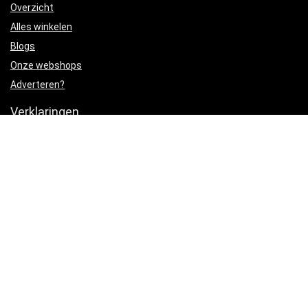
Overzicht
Alles winkelen
Blogs
Onze webshops
Adverteren?
Verklaringen
Privacybeleid
algemene voorwaarden
Gelieerde openbaarmaking
Productcategorieën