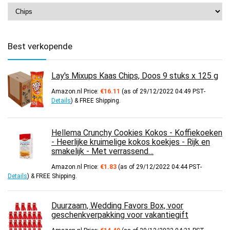
Best verkopende
Lay's Mixups Kaas Chips, Doos 9 stuks x 125 g
Amazon.nl Price:
€
16.11
(as of 29/12/2022 04:49 PST-
Details
)
&
FREE Shipping
.
Hellema Crunchy Cookies Kokos - Koffiekoeken
- Heerlijke kruimelige kokos koekjes - Rijk en
smakelijk - Met verrassend…
Amazon.nl Price:
€
1.83
(as of 29/12/2022 04:44 PST-
Details
)
&
FREE Shipping
.
Duurzaam, Wedding Favors Box, voor
geschenkverpakking voor vakantiegift