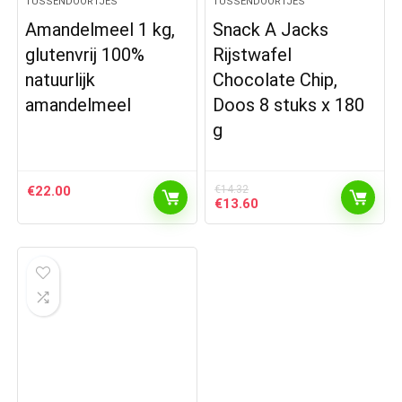
TUSSENDOORTJES
TUSSENDOORTJES
Amandelmeel 1 kg,
Snack A Jacks
glutenvrij 100%
Rijstwafel
natuurlijk
Chocolate Chip,
amandelmeel
Doos 8 stuks x 180
g
€
22.00
€
14.32
Oorspronkelijke
Huidige
€
13.60
prijs
prijs
was:
is:
€14.32.
€13.60.