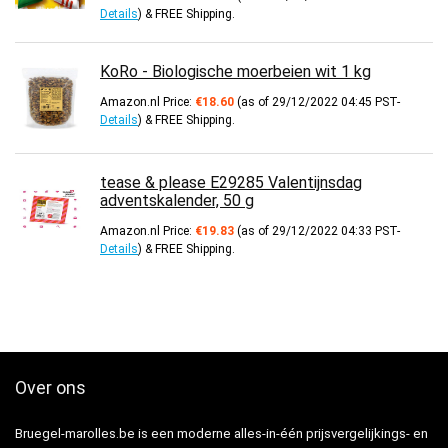
Details
)
&
FREE Shipping
.
KoRo - Biologische moerbeien wit 1 kg
Amazon.nl Price:
€
18.60
(as of 29/12/2022 04:45 PST-
Details
)
&
FREE Shipping
.
tease & please E29285 Valentijnsdag
adventskalender, 50 g
Amazon.nl Price:
€
19.83
(as of 29/12/2022 04:33 PST-
Details
)
&
FREE Shipping
.
Over ons
Bruegel-marolles.be is een moderne alles-in-één prijsvergelijkings- en