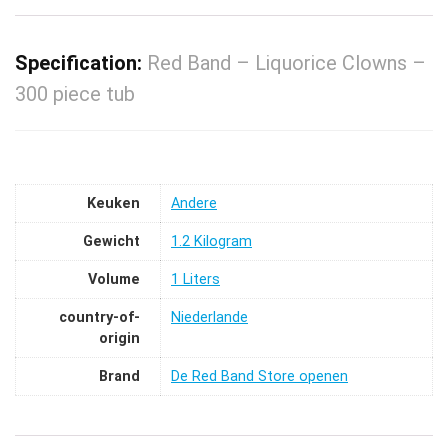
Specification:
Red Band – Liquorice Clowns –
300 piece tub
Keuken
‎Andere
Gewicht
‎1.2 Kilogram
Volume
‎1 Liters
country-of-
‎Niederlande
origin
Brand
De Red Band Store openen