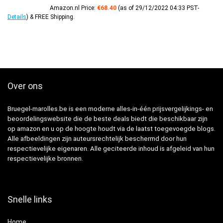
Amazon.nl Price:
€
68.40
(as of 29/12/2022 04:33 PST-
Details
)
&
FREE Shipping
.
Over ons
Bruegel-marolles.be is een moderne alles-in-één prijsvergelijkings- en
beoordelingswebsite die de beste deals biedt die beschikbaar zijn
op amazon en u op de hoogte houdt via de laatst toegevoegde blogs.
Alle afbeeldingen zijn auteursrechtelijk beschermd door hun
respectievelijke eigenaren. Alle geciteerde inhoud is afgeleid van hun
respectievelijke bronnen.
Snelle links
Home