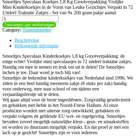
Smoeltjes Speculaas Koekjes 1,8 Kg Grootverpakking Vrolijke
Mini Kinderkoekjes in de Vorm van Leuke Gezichtjes Verpakt in 72
Uitdeel Traktatie Zakjes - Set van 9x 200 gram pakje aantal
Toevoegen aan winkelwagen
Category:
Tussendoortjes
Beschrijving
Bijkomende informatie
Smoeltjes Speculaas Kinderkoekjes 1,8 kg Grootverpakking: de
enige echte! Vrolijke mini speculaasjes in 72 uitdeel traktatie zakjes.
Handig om mee te nemen en leuk om uit te delen! De Smoeltjes
lachen je toe. Daar word je toch blij van!
Smoeltjes de bekendste kinderkoekjes van Nederland sind 1996. We
zitten in een heel handig meeneem zakje (8 stuks per zak) handig
voor onderweg, mee naar school of om tijdens een
verjaardagsfeestje uit te delen.
Wij gaan altijd voor de beste ingrediënten. Zorgvuldig geselecteerd
en gebakken met liefde in het Noord-Friese Hallum. Al onze
producten worden met uiterste zorg ontwikkeld, gebakken en
verpakt volgens de geldende EU wet- en regelgeving. Smoeltjes
bevatten zoveel mogelijk natuurlijke kleur-, geur- en smaakstoffen
en worden zo duurzaam mogelijk verpakt. En dat proef je met een
lach op je gezicht! Smoeltjes zijn er voor iedereen