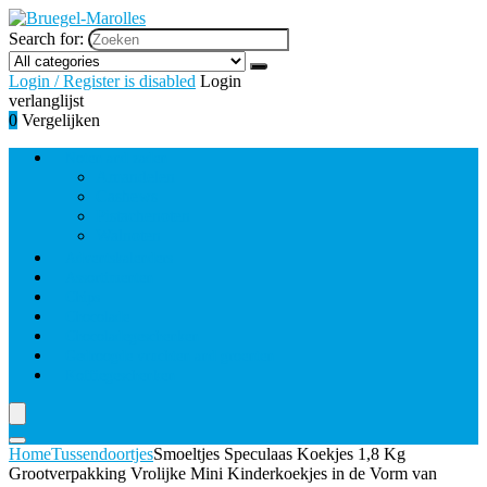
Search for:
Login / Register is disabled
Login
verlanglijst
0
Vergelijken
Noten and zaden
Amandelen
Cashews
Pistachenoten
Walnoten
Adventskalenders
Assortimenten
Chips
Chocolade
Chocoladegeschenken
Gedroogde vruchten and groenten
Koffiegeschenken
Home
Tussendoortjes
Smoeltjes Speculaas Koekjes 1,8 Kg
Grootverpakking Vrolijke Mini Kinderkoekjes in de Vorm van