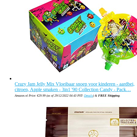
Crazy Jam Jelly Mix Vloeibaar snoep voor kinderen - aardbei,
citroen, Apple smaken - 3in1 '90 Collection Candy - Pack…
Amazon.nl Price:
€
29.99
(as of 29/12/2022 04:43 PST-
Details
)
&
FREE Shipping
.