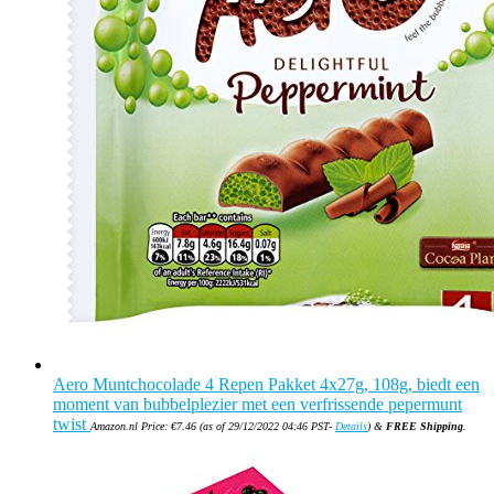
Aero Muntchocolade 4 Repen Pakket 4x27g, 108g, biedt een
moment van bubbelplezier met een verfrissende pepermunt
twist
Amazon.nl Price:
€
7.46
(as of 29/12/2022 04:46 PST-
Details
)
&
FREE Shipping
.