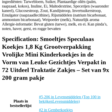
ingrediënten: Tarwebloem, Suiker, Plantaardige oliën (palm,
raapzaad, kokos), Inuline, Ei, Maltodextrine, Specerijen (waaronder
kaneel), Glucosestroop, Zout, Kandijstroop, Invertsuikerstroop,
Emulgator (raapzaadlecithine), Rijsmiddelen (natrium bicarbonaat,
ammonium bicarbonaat), Weipoeder (melk), Natuurlijk aroma
Allergie-informatie: Bevat gluten (tarwe), melk, en ei. Kan pinda’s,
noten, haver, gerst, en rogge bevatten
Specification:
Smoeltjes Speculaas
Koekjes 1,8 Kg Grootverpakking
Vrolijke Mini Kinderkoekjes in de
Vorm van Leuke Gezichtjes Verpakt in
72 Uitdeel Traktatie Zakjes – Set van 9x
200 gram pakje
#5,206 in Levensmiddelen (Top 100 in
Plaats in
bekijkenLevensmiddelen)
bestsellerlijst
#2 in Gemberkoekjes