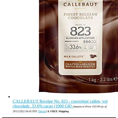
CALLEBAUT Receipe No. 823 - couverture callets, vol
chocolade, 33,6% cacao (1000 GR)
Amazon.nl Price:
€
19.99
(as of
29/12/2022 04:45 PST-
Details
)
&
FREE Shipping
.