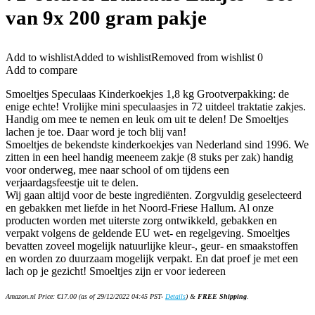
van 9x 200 gram pakje
Add to wishlist
Added to wishlist
Removed from wishlist
0
Add to compare
Smoeltjes Speculaas Kinderkoekjes 1,8 kg Grootverpakking: de
enige echte! Vrolijke mini speculaasjes in 72 uitdeel traktatie zakjes.
Handig om mee te nemen en leuk om uit te delen! De Smoeltjes
lachen je toe. Daar word je toch blij van!
Smoeltjes de bekendste kinderkoekjes van Nederland sind 1996. We
zitten in een heel handig meeneem zakje (8 stuks per zak) handig
voor onderweg, mee naar school of om tijdens een
verjaardagsfeestje uit te delen.
Wij gaan altijd voor de beste ingrediënten. Zorgvuldig geselecteerd
en gebakken met liefde in het Noord-Friese Hallum. Al onze
producten worden met uiterste zorg ontwikkeld, gebakken en
verpakt volgens de geldende EU wet- en regelgeving. Smoeltjes
bevatten zoveel mogelijk natuurlijke kleur-, geur- en smaakstoffen
en worden zo duurzaam mogelijk verpakt. En dat proef je met een
lach op je gezicht! Smoeltjes zijn er voor iedereen
Amazon.nl Price:
€
17.00
(as of 29/12/2022 04:45 PST-
Details
)
&
FREE Shipping
.