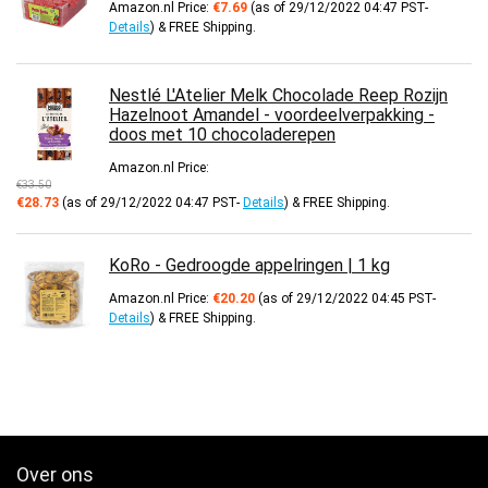
Amazon.nl Price:
€
7.69
(as of 29/12/2022 04:47 PST-
Details
)
&
FREE Shipping
.
Nestlé L'Atelier Melk Chocolade Reep Rozijn
Hazelnoot Amandel - voordeelverpakking -
doos met 10 chocoladerepen
Amazon.nl Price:
€
33.50
Oorspronkelijke
Huidige
€
28.73
(as of 29/12/2022 04:47 PST-
Details
)
&
FREE Shipping
.
prijs
prijs
was:
is:
€33.50.
€28.73.
KoRo - Gedroogde appelringen | 1 kg
Amazon.nl Price:
€
20.20
(as of 29/12/2022 04:45 PST-
Details
)
&
FREE Shipping
.
Over ons