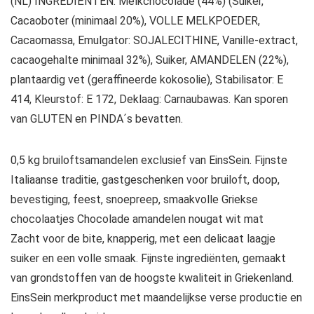
(NL) INGREDIËNTEN: Melkchocolade (44%) (Suiker,
Cacaoboter (minimaal 20%), VOLLE MELKPOEDER,
Cacaomassa, Emulgator: SOJALECITHINE, Vanille-extract,
cacaogehalte minimaal 32%), Suiker, AMANDELEN (22%),
plantaardig vet (geraffineerde kokosolie), Stabilisator: E
414, Kleurstof: E 172, Deklaag: Carnaubawas. Kan sporen
van GLUTEN en PINDA´s bevatten.
0,5 kg bruiloftsamandelen exclusief van EinsSein. Fijnste
Italiaanse traditie, gastgeschenken voor bruiloft, doop,
bevestiging, feest, snoepreep, smaakvolle Griekse
chocolaatjes Chocolade amandelen nougat wit mat
Zacht voor de bite, knapperig, met een delicaat laagje
suiker en een volle smaak. Fijnste ingrediënten, gemaakt
van grondstoffen van de hoogste kwaliteit in Griekenland.
EinsSein merkproduct met maandelijkse verse productie en