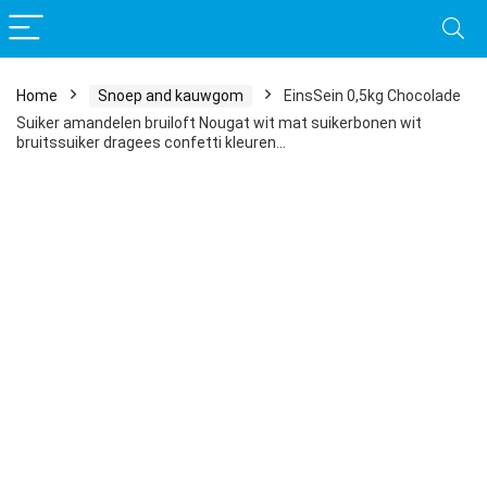
Home
Snoep and kauwgom
EinsSein 0,5kg Chocolade
Suiker amandelen bruiloft Nougat wit mat suikerbonen wit
bruitssuiker dragees confetti kleuren…