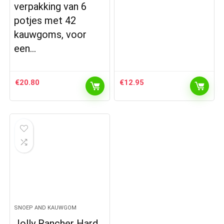
verpakking van 6
potjes met 42
kauwgoms, voor
een…
€
20.80
€
12.95
SNOEP AND KAUWGOM
Jolly Rancher Hard