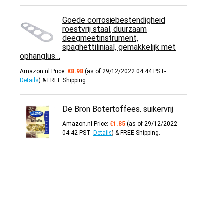
Goede corrosiebestendigheid
roestvrij staal, duurzaam
deegmeetinstrument,
spaghettiliniaal, gemakkelijk met
ophanglus…
Amazon.nl Price:
€
8.98
(as of 29/12/2022 04:44 PST-
Details
)
&
FREE Shipping
.
De Bron Botertoffees, suikervrij
Amazon.nl Price:
€
1.85
(as of 29/12/2022
04:42 PST-
Details
)
&
FREE Shipping
.