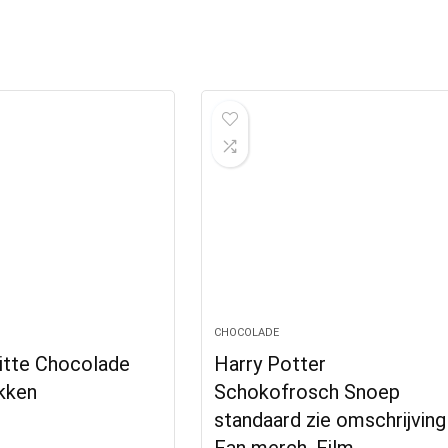
CHOCOLADE
itte Chocolade
Harry Potter
kken
Schokofrosch Snoep
standaard zie omschrijving
Fan merch, Film