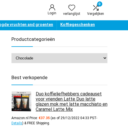
0
Login
verlanglijst
Vergelijken
gde vruchten and groenten
Koffiegeschenken
Productcategorieën
Best verkopende
Duo koffieliefhebbers cadeauset
voor vrienden Latte Duo latte
glazen mok met latte macchiato en
Caramel Latte Mix
Amazon.nl Price:
€
37.35
(as of 29/12/2022 04:33 PST-
Details
)
&
FREE Shipping
.