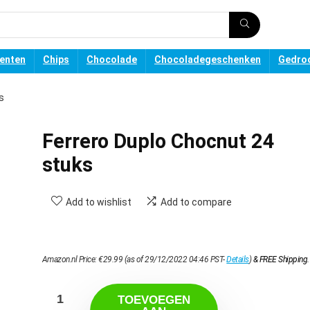
enten
Chips
Chocolade
Chocoladegeschenken
Gedroo
s
Ferrero Duplo Chocnut 24
stuks
Add to wishlist
Add to compare
Amazon.nl Price:
€
29.99
(as of 29/12/2022 04:46 PST-
Details
)
&
FREE Shipping
.
TOEVOEGEN