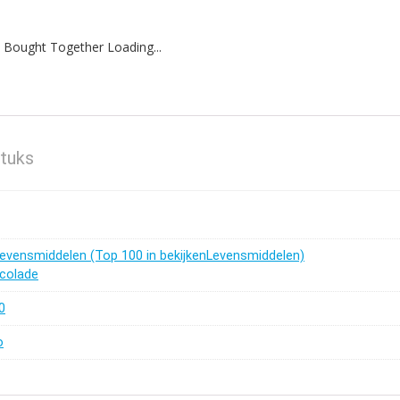
 Bought Together Loading...
stuks
Levensmiddelen (Top 100 in bekijkenLevensmiddelen)
colade
0
o