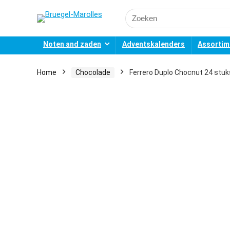
Search
for:
Noten and zaden
Adventskalenders
Assortim
Home
Chocolade
Ferrero Duplo Chocnut 24 stuk