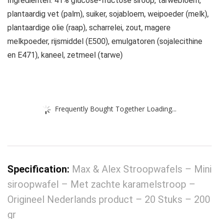
Ingrediënten: 41% glucose-fructose siroop, tarwebloem,
plantaardig vet (palm), suiker, sojabloem, weipoeder (melk),
plantaardige olie (raap), scharrelei, zout, magere
melkpoeder, rijsmiddel (E500), emulgatoren (sojalecithine
en E471), kaneel, zetmeel (tarwe)
Frequently Bought Together Loading...
Specification:
Max & Alex Stroopwafels – Mini
siroopwafel – Met zachte karamelstroop –
Origineel Nederlands product – 20 Stuks – 200
gr