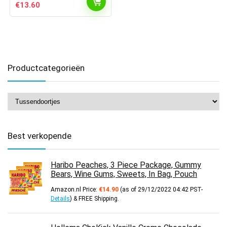
Oorspronkelijke
Huidige
€
13.60
prijs
prijs
was:
is:
€14.32.
€13.60.
Productcategorieën
Best verkopende
Haribo Peaches, 3 Piece Package, Gummy
Bears, Wine Gums, Sweets, In Bag, Pouch
Amazon.nl Price:
€
14.90
(as of 29/12/2022 04:42 PST-
Details
)
&
FREE Shipping
.