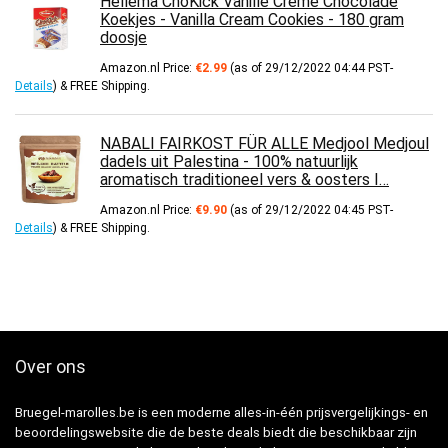
Hellema ChoKick Vanille Creme Chocolade
Koekjes - Vanilla Cream Cookies - 180 gram
doosje
Amazon.nl Price:
€
2.99
(as of 29/12/2022 04:44 PST-
Details
)
&
FREE Shipping
.
NABALI FAIRKOST FÜR ALLE Medjool Medjoul
dadels uit Palestina - 100% natuurlijk
aromatisch traditioneel vers & oosters I…
Amazon.nl Price:
€
9.90
(as of 29/12/2022 04:45 PST-
Details
)
&
FREE Shipping
.
Over ons
Bruegel-marolles.be is een moderne alles-in-één prijsvergelijkings- en
beoordelingswebsite die de beste deals biedt die beschikbaar zijn