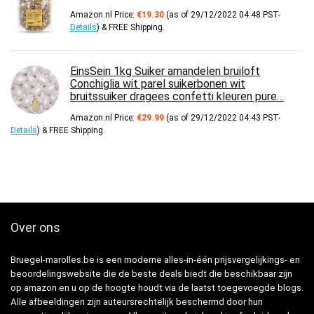
Amazon.nl Price:
€
19.30
(as of 29/12/2022 04:48 PST-
Details
)
&
FREE Shipping
.
EinsSein 1kg Suiker amandelen bruiloft
Conchiglia wit parel suikerbonen wit
bruitssuiker dragees confetti kleuren pure…
Amazon.nl Price:
€
29.99
(as of 29/12/2022 04:43 PST-
Details
)
&
FREE Shipping
.
Over ons
Bruegel-marolles.be is een moderne alles-in-één prijsvergelijkings- en
beoordelingswebsite die de beste deals biedt die beschikbaar zijn
op amazon en u op de hoogte houdt via de laatst toegevoegde blogs.
Alle afbeeldingen zijn auteursrechtelijk beschermd door hun