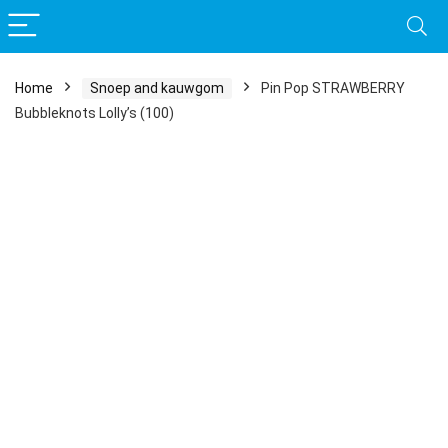
Home
Snoep and kauwgom
Pin Pop STRAWBERRY
Bubbleknots Lolly’s (100)