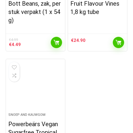
Bott Beans, zak, per
Fruit Flavour Vines
stuk verpakt (1 x 54
1,8 kg tube
g)
€
4.99
€
24.90
Oorspronkelijke
Huidige
€
4.49
prijs
prijs
was:
is:
€4.99.
€4.49.
SNOEP AND KAUWGOM
Powerbeärs Vegan
Sugarfree Tropical